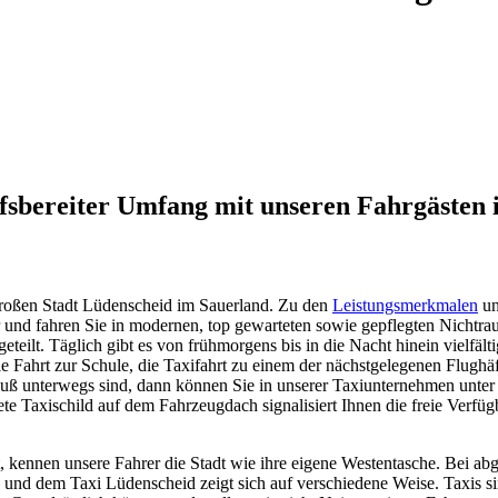
fsbereiter Umfang mit unseren Fahrgästen is
großen Stadt Lüdenscheid im Sauerland. Zu den
Leistungsmerkmalen
un
ar und fahren Sie in modernen, top gewarteten sowie gepflegten Nichtr
eteilt. Täglich gibt es von frühmorgens bis in die Nacht hinein vielfält
ie Fahrt zur Schule, die Taxifahrt zu einem der nächstgelegenen Flugh
Fuß unterwegs sind, dann können Sie in unserer Taxiunternehmen unter
te Taxischild auf dem Fahrzeugdach signalisiert Ihnen die freie Verfü
t, kennen unsere Fahrer die Stadt wie ihre eigene Westentasche. Bei a
nd dem Taxi Lüdenscheid zeigt sich auf verschiedene Weise. Taxis sind